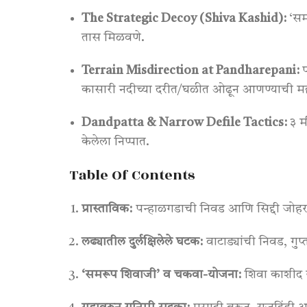
The Strategic Decoy (Shiva Kashid):
‘समर
तास मिळवणे
.
Terrain Misdirection at Pandharepani:
प
कासारी नदीच्या दरीत/घळीत ओढून आणण्याची महार
Dandpatta & Narrow Defile Tactics:
३ मी
केलेला निप्पात
.
Table Of Contents
प्रास्ताविक:
पन्हाळगडाची निवड आणि सिद्दी जोहरच्या
लढ्यातील दुर्लक्षिलेले घटक:
वाटाड्यांची निवड, गु
‘समरूप शिवाजी’ व चकवा-योजना:
शिवा काशीद य