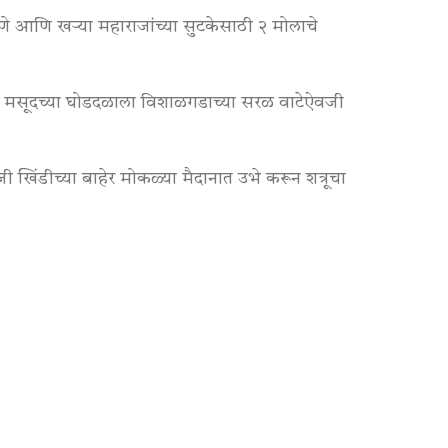
े आणि खऱ्या महाराजांच्या सुटकेसाठी २ मोलाचे
द्दी मसूदच्या घोडदळाला विशाळगडाच्या सरळ वाटेऐवजी
जी खिंडीच्या बाहेर मोकळ्या मैदानात उभे करून शत्रूचा