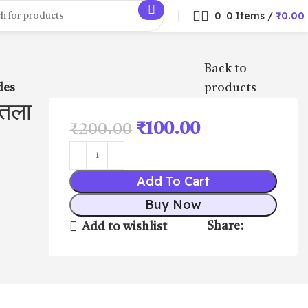
0
0
Items
/
₹
0.00
Back to
des
products
तला
₹
100.00
₹
200.00
Add To Cart
Buy Now
Share:
Add to wishlist