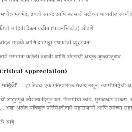
णि रात्रकालीन गस्तींना निकामी करण्याचे तंत्र
ांमधील मतभेद, ढगांचे सावट आणि कासारी नदीच्या पात्रातील रणनी
ा चुकीची माहिती देऊन घळीत (पावनखिंडीत) ओढणे
, बांदल मावळे आणि दांडपट्टा पथकांची व्यूहरचना
 नकाशे नसताना केलेली वेळेची आणि अंतराची अचूक जुळवाजुळव
 Critical Appreciation)
पाहिजे!’
— हा केवळ एक ऐतिहासिक संवाद नसून, स्वामीनिष्ठेची आण
चे’
अभूतपूर्व कौशल्य दिसून येते
. निसर्गाचा कोप, मुसळधार पाऊस, ज
 अशा अत्यंत प्रतिकूल परिस्थितीतही महाराजांनी आणि त्यांच्या सहक
झाले आहे: