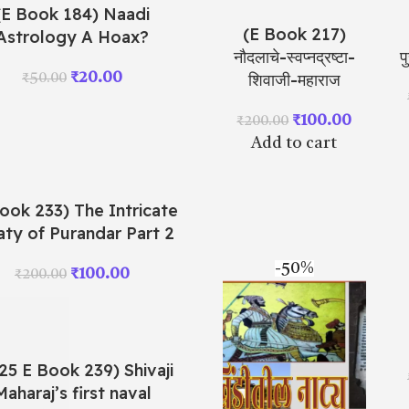
(E Book 184) Naadi
(E Book 217)
Astrology A Hoax?
नौदलाचे-स्वप्नद्रष्टा-
प
₹
20.00
शिवाजी-महाराज
₹
50.00
₹
100.00
₹
200.00
Add to cart
ook 233) The Intricate
aty of Purandar Part 2
-50%
₹
100.00
₹
200.00
25 E Book 239) Shivaji
Maharaj’s first naval