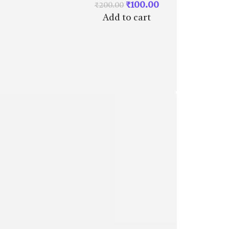
₹
100.00
₹
200.00
Add to cart