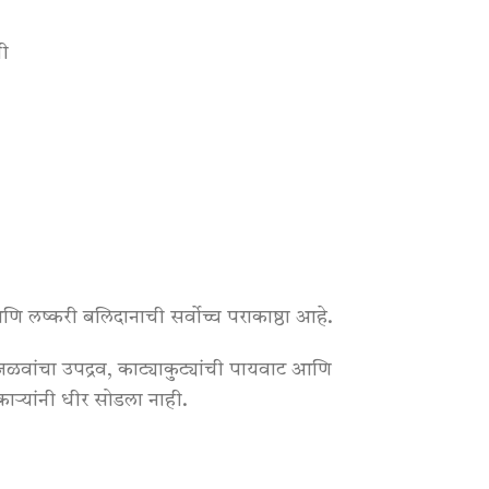
ती
ि लष्करी बलिदानाची सर्वोच्च पराकाष्ठा आहे
.
ळवांचा उपद्रव, काट्याकुट्यांची पायवाट आणि
ाऱ्यांनी धीर सोडला नाही
.