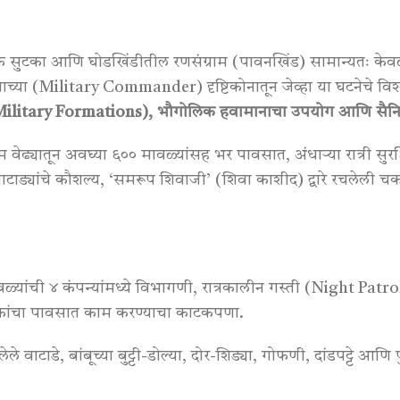
 सुटका आणि घोडखिंडीतील रणसंग्राम (पावनखिंड) सामान्यतः केवळ 
च्या (Military Commander) दृष्टिकोनातून जेव्हा या घटनेचे विश्ले
(Military Formations), भौगोलिक हवामानाचा उपयोग आणि सैन
म वेढ्यातून अवघ्या ६०० मावळ्यांसह भर पावसात, अंधाऱ्या रात्री सुर
, वाटाड्यांचे कौशल्य, ‘समरूप शिवाजी’ (शिवा काशीद) द्वारे रचलेल
्यांची ४ कंपन्यांमध्ये विभागणी, रात्रकालीन गस्ती (Night Patro
िकांचा पावसात काम करण्याचा काटकपणा
.
हिलेले वाटाडे, बांबूच्या बुट्टी-डोल्या, दोर-शिड्या, गोफणी, दांडपट्टे आणि