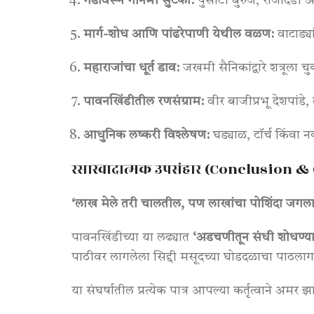
गडावरून गनिमी सुटका:
पुसाटी बुरुज, राजदिंडी आ
मार्ग-शोध आणि पांढरेपाणी येथील वळण:
वाटाड्य
महाराजांचा धूर्त डाव:
जखमी सैनिकांद्वारे शत्रूल
पावनखिंडीतील रणसंग्राम:
वीर बाजीप्रभू देशपांडे
आधुनिक लष्करी विश्लेषण:
घड्याळ, टॉर्च किंवा
रसास्वादात्मक उपसंहार (Conclusion &
‘लाख मेले तरी चालतील, पण लाखांचा पोशिंदा जगला 
पावनखिंडीच्या या लढ्यात
‘अडचणीतून संधी शोधण्या
पाठीवर लागलेला सिद्दी मसूदच्या घोडदळाचा पाठलाग…
या संघर्षातील प्रत्येक पात्र आपल्या कर्तृत्वाने अमर 