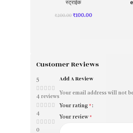
स्ट्राईक
e
₹
100.00
₹
200.00
Customer Reviews
Add A Review
5
Your email address will not b
4 reviews
Your rating
*
4
Your review
*
0