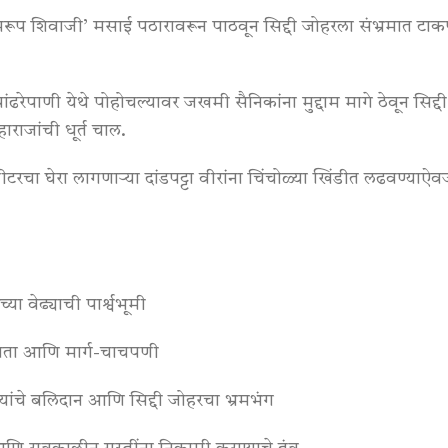
ूप शिवाजी’ मसाई पठारावरून पाठवून सिद्दी जोहरला संभ्रमात टाकण
ांढरेपाणी येथे पोहोचल्यावर जखमी सैनिकांना मुद्दाम मागे ठेवून सि
ाजांची धूर्त चाल
.
टरचा घेरा लागणाऱ्या दांडपट्टा वीरांना चिंचोळ्या खिंडीत लढवण्याऐव
 वेढ्याची पार्श्वभूमी
प्तता आणि मार्ग-चाचपणी
ांचे बलिदान आणि सिद्दी जोहरचा भ्रमभंग